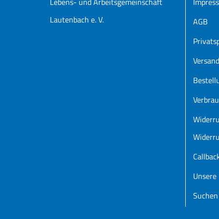
Lebens- und Arbeitsgemeinschaft
Impres
Lautenbach e. V.
AGB
Privats
Versan
Bestell
Verbrau
Widerru
Widerru
Callbac
Unsere 
Suchen