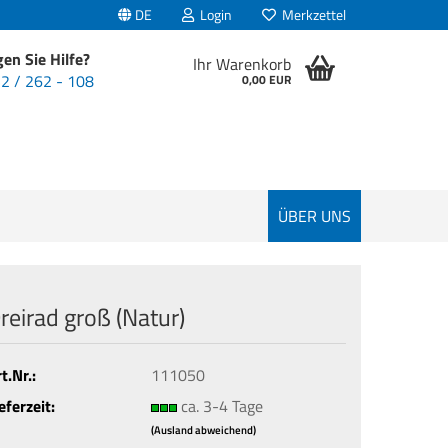
DE
Login
Merkzettel
en Sie Hilfe?
Ihr Warenkorb
2 / 262 - 108
0,00 EUR
ÜBER UNS
reirad groß (Natur)
t.Nr.:
111050
eferzeit:
ca. 3-4 Tage
(Ausland abweichend)