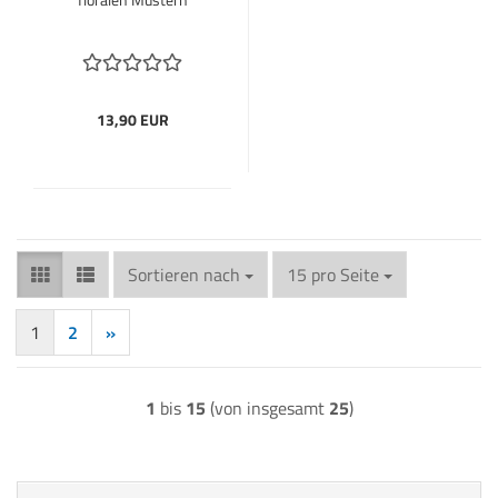
13,90 EUR
Sortieren nach
pro Seite
Sortieren nach
15 pro Seite
1
2
»
1
bis
15
(von insgesamt
25
)