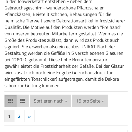
In der Tonwerkstatt entstehen - neben dem
Gebrauchsgeschirr - wunderschöne Pflanzschalen,
Pflanzkästen, Beistelltischchen, Behausungen für die
heimische Tierwelt sowie Dekorationsartikel in frostsicherer
Qualität. Die Motive auf den Produkten werden "Freihand"
von unseren betreuten Mitarbeitern gestaltet. Wenn es die
Größe des Produktes zulässt, dann wird das Produkt auch
signiert. Sie erwerben also ein echtes UNIKAT. Nach der
Gestaltung werden die Gefäße in 5 verschiedenen Glasuren
bei 1260°C gebrannt. Diese hohe Brenntemperatur
gewährleistet die Frostsicherheit der Gefäße. Bei der Glasur
wird zusätzlich noch eine Engobe (= Fachausdruck für
eingefärbten Tonschlicker) aufgetragen, damit die Dekore
schön zur Geltung kommen.
Sortieren nach
pro Seite
Sortieren nach
15 pro Seite
1
2
»